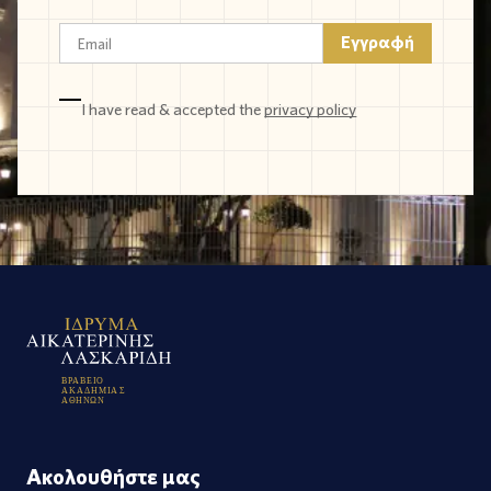
I have read & accepted the
privacy policy
Β
Ρ
Α
Β
Ε
Ι
Ο
Α
Κ
Α
Δ
Η
Μ
Ι
Α
Σ
Α
Θ
Η
Ν
Ω
Ν
Ακολουθήστε μας