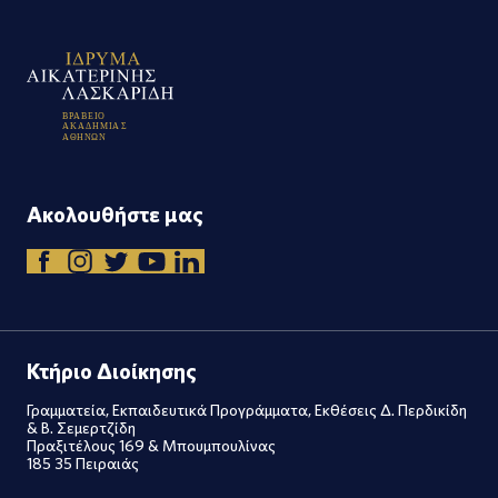
Β
Ρ
Α
Β
Ε
Ι
Ο
Α
Κ
Α
Δ
Η
Μ
Ι
Α
Σ
Α
Θ
Η
Ν
Ω
Ν
Ακολουθήστε μας
Κτήριο Διοίκησης
Γραμματεία, Εκπαιδευτικά Προγράμματα, Εκθέσεις Δ. Περδικίδη
& Β. Σεμερτζίδη
Πραξιτέλους 169 & Μπουμπουλίνας
185 35 Πειραιάς