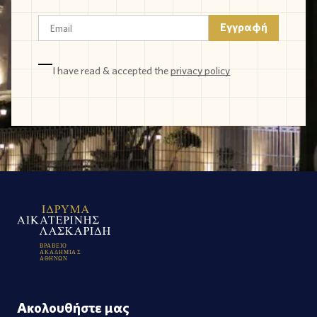
I have read & accepted the
privacy policy
Β
Ρ
Α
Β
Ε
Ι
Ο
Α
Κ
Α
Δ
Η
Μ
Ι
Α
Σ
Α
Θ
Η
Ν
Ω
Ν
Ακολουθήστε μας