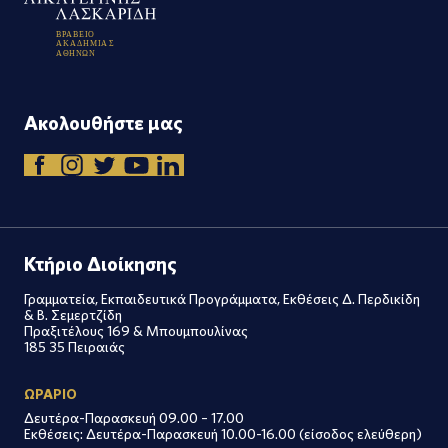
Β
Ρ
Α
Β
Ε
Ι
Ο
Α
Κ
Α
Δ
Η
Μ
Ι
Α
Σ
Α
Θ
Η
Ν
Ω
Ν
Ακολουθήστε μας
Κτήριο Διοίκησης
Γραμματεία, Εκπαιδευτικά Προγράμματα, Εκθέσεις Δ. Περδικίδη
& Β. Σεμερτζίδη
Πραξιτέλους 169 & Μπουμπουλίνας
185 35 Πειραιάς
ΩΡΑΡΙΟ
Δευτέρα-Παρασκευή 09.00 – 17.00
Εκθέσεις: Δευτέρα-Παρασκευή 10.00-16.00 (είσοδος ελεύθερη)