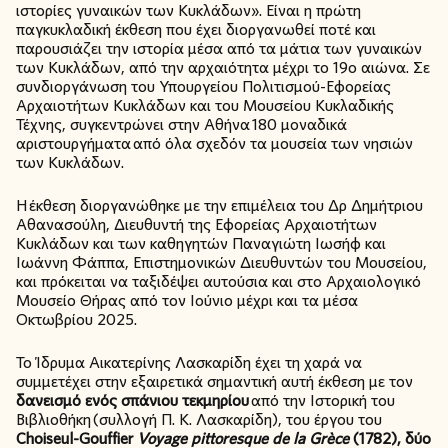
ιστορίες γυναικών των Κυκλάδων». Είναι η πρώτη
παγκυκλαδική έκθεση που έχει διοργανωθεί ποτέ και
παρουσιάζει την ιστορία μέσα από τα μάτια των γυναικών
των Κυκλάδων, από την αρχαιότητα μέχρι το 19ο αιώνα. Σε
συνδιοργάνωση του Υπουργείου Πολιτισμού-Εφορείας
Αρχαιοτήτων Κυκλάδων και του Μουσείου Κυκλαδικής
Τέχνης, συγκεντρώνει στην Αθήνα 180 μοναδικά
αριστουργήματα από όλα σχεδόν τα μουσεία των νησιών
των Κυκλάδων.
Η έκθεση διοργανώθηκε με την επιμέλεια του Δρ Δημήτριου
Αθανασούλη, Διευθυντή της Εφορείας Αρχαιοτήτων
Κυκλάδων και των καθηγητών Παναγιώτη Ιωσήφ και
Ιωάννη Φάππα, Επιστημονικών Διευθυντών του Μουσείου,
και πρόκειται να ταξιδέψει αυτούσια και στο Αρχαιολογικό
Μουσείο Θήρας από τον Ιούνιο μέχρι και τα μέσα
Οκτωβρίου 2025.
Το Ίδρυμα Αικατερίνης Λασκαρίδη έχει τη χαρά να
συμμετέχει στην εξαιρετικά σημαντική αυτή έκθεση με τον
δανεισμό ενός σπάνιου τεκμηρίου
από την Ιστορική του
Βιβλιοθήκη (συλλογή Π. Κ. Λασκαρίδη), του έργου του
Choiseul-Gouffier
Voyage pittoresque de la Grèce
(1782), δύο