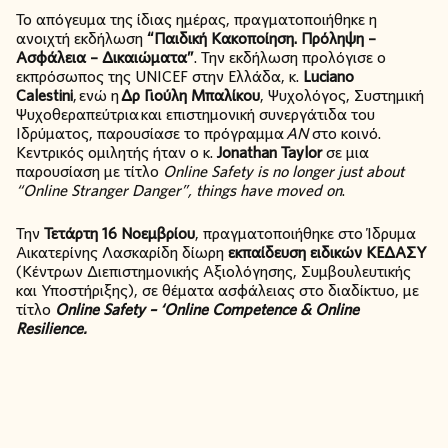
Το απόγευμα της ίδιας ημέρας, πραγματοποιήθηκε η
ανοιχτή εκδήλωση
“Παιδική Κακοποίηση. Πρόληψη –
Ασφάλεια – Δικαιώματα”
. Την εκδήλωση προλόγισε ο
εκπρόσωπος της UNICEF στην Ελλάδα, κ.
Luciano
Calestini
, ενώ η
Δρ Γιούλη Μπαλίκου
, Ψυχολόγος, Συστημική
Ψυχοθεραπεύτρια και επιστημονική συνεργάτιδα του
Ιδρύματος, παρουσίασε το πρόγραμμα
ΑΝ
στο κοινό.
Κεντρικός ομιλητής ήταν ο κ.
Jonathan Taylor
σε μια
παρουσίαση με τίτλο
Online Safety is no longer just about
“Online Stranger Danger”, things have moved on
.
Την
Τετάρτη 16 Νοεμβρίου
, πραγματοποιήθηκε στο Ίδρυμα
Αικατερίνης Λασκαρίδη δίωρη
εκπαίδευση ειδικών ΚΕΔΑΣΥ
(Κέντρων Διεπιστημονικής Αξιολόγησης, Συμβουλευτικής
και Υποστήριξης), σε θέματα ασφάλειας στο διαδίκτυο, με
τίτλο
Online Safety – ‘Online Competence & Online
Resilience.