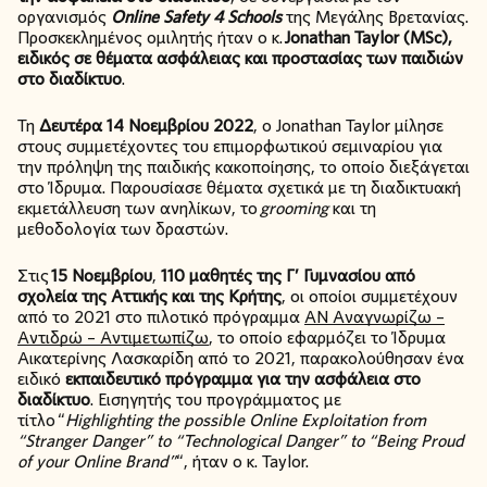
οργανισμός
Online Safety 4 Schools
της Μεγάλης Βρετανίας.
Προσκεκλημένος ομιλητής ήταν ο κ.
Jonathan Taylor (MSc),
ειδικός σε θέματα ασφάλειας και προστασίας των παιδιών
στο διαδίκτυο
.
Τη
Δευτέρα 14 Νοεμβρίου 2022
, o Jonathan Taylor μίλησε
στους συμμετέχοντες του επιμορφωτικού σεμιναρίου για
την πρόληψη της παιδικής κακοποίησης, το οποίο διεξάγεται
στο Ίδρυμα. Παρουσίασε θέματα σχετικά με τη διαδικτυακή
εκμετάλλευση των ανηλίκων, το
grooming
και τη
μεθοδολογία των δραστών.
Στις
15 Νοεμβρίου
,
110 μαθητές της Γ’ Γυμνασίου από
σχολεία της Αττικής και της Κρήτης
, οι οποίοι συμμετέχουν
από το 2021 στο πιλοτικό πρόγραμμα
ΑΝ Αναγνωρίζω –
Αντιδρώ – Αντιμετωπίζω
, το οποίο εφαρμόζει το Ίδρυμα
Αικατερίνης Λασκαρίδη από το 2021, παρακολούθησαν ένα
ειδικό
εκπαιδευτικό πρόγραμμα για την ασφάλεια στο
διαδίκτυο
. Εισηγητής του προγράμματος με
τίτλο “
Highlighting the possible Online Exploitation from
“Stranger Danger” to “Technological Danger” to “Being Proud
of your Online Brand”
“, ήταν ο κ. Taylor.