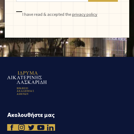
I have read & accepted the
privacy policy
Β
Ρ
Α
Β
Ε
Ι
Ο
Α
Κ
Α
Δ
Η
Μ
Ι
Α
Σ
Α
Θ
Η
Ν
Ω
Ν
Ακολουθήστε μας