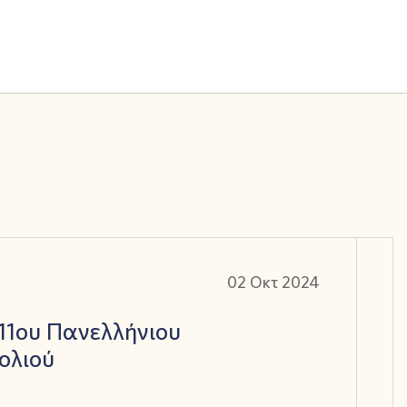
02 Οκτ 2024
11ου Πανελλήνιου
ολιού