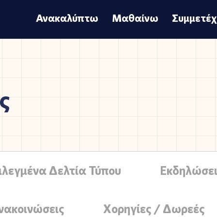
Ανακαλύπτω
Μαθαίνω
Συμμετέ
ς
ιλεγμένα Δελτία Τύπου
Εκδηλώσει
νακοινώσεις
Χορηγίες / Δωρεές