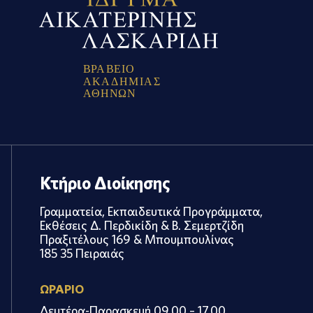
Β
Ρ
Α
Β
Ε
Ι
Ο
Α
Κ
Α
Δ
Η
Μ
Ι
Α
Σ
Α
Θ
Η
Ν
Ω
Ν
Κτήριο Διοίκησης
Γραμματεία, Εκπαιδευτικά Προγράμματα,
Εκθέσεις Δ. Περδικίδη & Β. Σεμερτζίδη
Πραξιτέλους 169 & Μπουμπουλίνας
185 35 Πειραιάς
ΩΡΑΡΙΟ
Δευτέρα-Παρασκευή 09.00 – 17.00