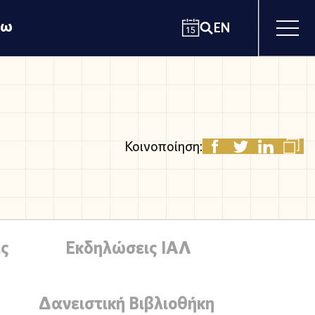
χω
EN
Κοινοποίηση:
ς
Εκδηλώσεις ΙΑΛ
Δανειστική Βιβλιοθήκη