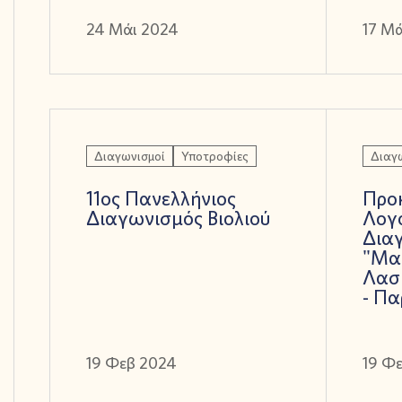
24 Μάι 2024
17 Μ
Διαγωνισμοί
Υποτροφίες
Διαγ
11ος Πανελλήνιος
Προ
Διαγωνισμός Βιολιού
Λογ
Δια
"Μα
Λασ
- Π
19 Φεβ 2024
19 Φ