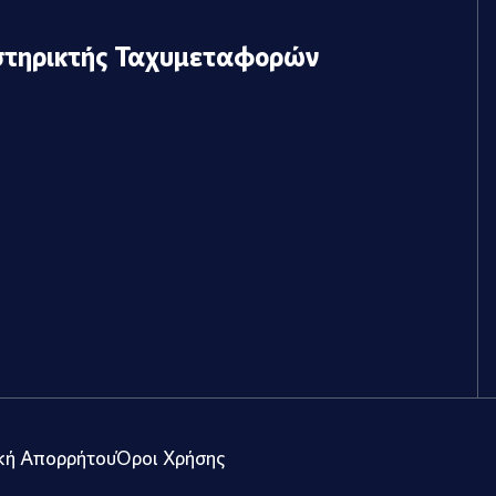
στηρικτής Ταχυμεταφορών
κή Απορρήτου
Όροι Χρήσης