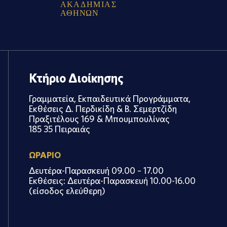
Α
Κ
Α
Δ
Η
Μ
Ι
Α
Σ
Α
Θ
Η
Ν
Ω
Ν
Κτήριο Διοίκησης
Γραμματεία, Εκπαιδευτικά Προγράμματα,
Εκθέσεις Δ. Περδικίδη & Β. Σεμερτζίδη
Πραξιτέλους 169 & Μπουμπουλίνας
185 35 Πειραιάς
ΩΡΑΡΙΟ
Δευτέρα-Παρασκευή 09.00 – 17.00
Εκθέσεις: Δευτέρα-Παρασκευή 10.00-16.00
(είσοδος ελεύθερη)