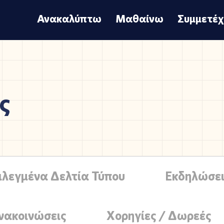
Ανακαλύπτω
Μαθαίνω
Συμμετέ
ς
ιλεγμένα Δελτία Τύπου
Εκδηλώσει
νακοινώσεις
Χορηγίες / Δωρεές