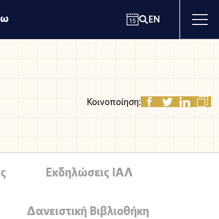
χω
EN
Κοινοποίηση:
ς
Εκδηλώσεις ΙΑΛ
Δανειστική Βιβλιοθήκη