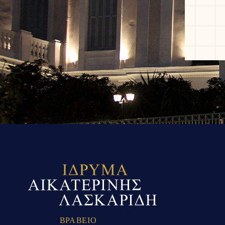
Β
Ρ
Α
Β
Ε
Ι
Ο