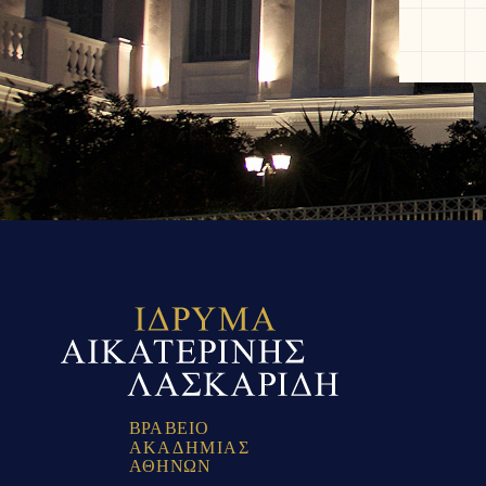
Β
Ρ
Α
Β
Ε
Ι
Ο
Α
Κ
Α
Δ
Η
Μ
Ι
Α
Σ
Α
Θ
Η
Ν
Ω
Ν