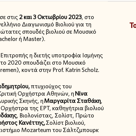
σε στις
2 και 3 Οκτωβρίου 2023
, στο
νελλήνιο Διαγωνισμό Βιολιού για τη
Τ
ώτατες σπουδές βιολιού σε Μουσικό
chelor ή Master).
Επιτροπής η διετής υποτροφία Ισμήνης
 το 2020 σπουδάζει στο Μουσικό
emen), κοντά στην Prof. Katrin Scholz.
ημητρίου,
πτυχιούχος του
 Κριτική Ορχήστρα Αθηνών, η
Νίνα
Λυρικής Σκηνής, η
Μαργαρίτα Σταθάκη
,
 Ορχήστρα της ΕΡΤ, καθηγήτρια βιολιού
υδάκης
, Βιολονίστας, Σολίστ, Πρώτο
ρήστος Κανέττης,
Σολίστ βιολιού,
πιστήμιο Mozarteum του Σάλτζμπουρκ