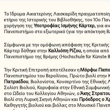
Το Ίδρυμα Αικατερίνης Λασκαρίδη πραγματοποίη
κτήριο της Ιστορικής του Βιβλιοθήκης, τον 10ο Πα
χορήγηση της
Υποτροφίας Ισμήνης Κάρτερ,
για αν
Πανεπιστήμιο στο εξωτερικό (για την απόκτηση Ba
Σύμφωνα με την ομόφωνη απόφαση της Κριτικής 
Κάρτερ δόθηκε στην
Καλλιόπη Ρίζου,
η οποία από
Πανεπιστήμιο της Βρέμης (Hochschule für Künste Br
Την Κριτική Επιτροπή αποτέλεσαν η
Μόρφω Παπαδ
Πανεπιστημίου του Βερολίνου, Πρώτο βιολί στην
Πατρικίδου
, Βιολονίστα, Κονσερτίνο της Εθνικής 
Σολίστ Βιολιού, Κορυφαία στην Εθνική Συμφωνική
στο Ωδείο του Κολλεγίου Αθηνών, ο
Άκης Στρατο
Βιολί στη Λυρική Σκηνή Αθηνών και
Πρόεδρος ο Χ
Καθηγητής βιολιού και βιόλας στο Μουσικό Πανε