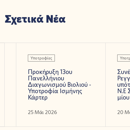
Σχετικά Νέα
Υποτροφίες
Υποτ
Προκήρυξη 13ου
Συνέ
Πανελλήνιου
Ρεγ
Διαγωνισμού Βιολιού -
υπότ
Υποτροφία Ισμήνης
Ν.Ε
Κάρτερ
μίου
25 Μάι 2026
20 Μ