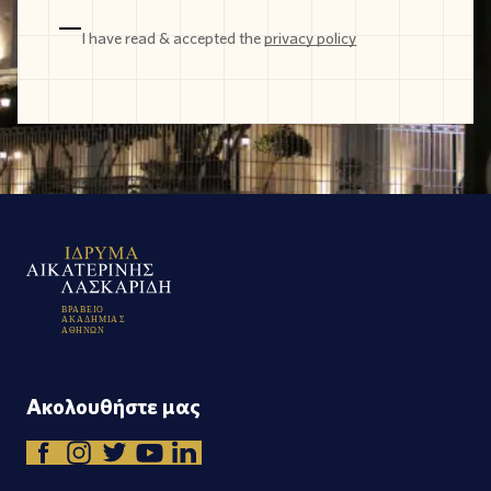
I have read & accepted the
privacy policy
Β
Ρ
Α
Β
Ε
Ι
Ο
Α
Κ
Α
Δ
Η
Μ
Ι
Α
Σ
Α
Θ
Η
Ν
Ω
Ν
Ακολουθήστε μας