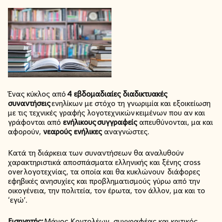
Ένας κύκλος από
4 εβδομαδιαίες διαδικτυακές
συναντήσεις
ενηλίκων με στόχο τη γνωριμία και εξοικείωση
με τις τεχνικές γραφής λογοτεχνικών κειμένων που αν και
γράφονται από
ενήλικους
συγγραφείς
απευθύνονται, μα και
αφορούν,
νεαρούς ενήλικες
αναγνώστες.
Κατά τη διάρκεια των συναντήσεων θα αναλυθούν
χαρακτηριστικά αποσπάσματα ελληνικής και ξένης cross
over λογοτεχνίας, τα οποία και θα κυκλώνουν διάφορες
εφηβικές ανησυχίες και προβληματισμούς γύρω από την
οικογένεια, την πολιτεία, τον έρωτα, τον άλλον, μα και το
‘εγώ’.
Εισηγητής:
Μάνος Κοντολέων, συγγραφέας και κριτικός