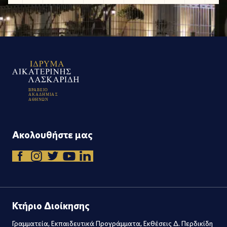
Β
Ρ
Α
Β
Ε
Ι
Ο
Α
Κ
Α
Δ
Η
Μ
Ι
Α
Σ
Α
Θ
Η
Ν
Ω
Ν
Ακολουθήστε μας
Κτήριο Διοίκησης
Γραμματεία, Εκπαιδευτικά Προγράμματα, Εκθέσεις Δ. Περδικίδη