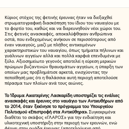
Κύριος στόχος της φετινής έρευνας ήταν να διεξαχθεί
στρωματογραφική διασκόπηση του ίδιου του ναυαγίου με
το φορτίο του, καθώς και να διερευνηθούν νέοι χώροι του.
Στις φετινές ανασκαφές, αποκαλύφθηκαν ανθρώπινα
οστά, που ενδεχομένως ανήκουν σε περισσότερους από
έναν ναυαγούς, μαζί με πλήθος αντικειμένων
χαρακτηριστικών του ναυαγίου, όπως τμήματα πήλινων και
γυάλινων αγγείων αλλά και πολλά καρφιά επενδυμένα με
ξύλο. Αξιοσημείωτο γεγονός αποτελεί η εύρεση μερικών
πρώιμων βυζαντινών θραυσμάτων αγγείων, η ύπαρξη των
οποίων μας προβλημάτισε αρκετά, ενισχύοντας την
πεποίθησή μας ότι η θαλάσσια αυτή περιοχή αποτελούσε
πέρασμα των πλοίων ανά τους αιώνες.
Το Ίδρυμα Αικατερίνης Λασκαρίδη υποστηρίζει τις ενάλιες
ανασκαφές και έρευνες στο ναυάγιο των Αντικυθήρων από
το 2014, όταν ξεκίνησε το πρόγραμμα του Υπουργείου
Πολιτισμού «Επιστροφή στα Αντικύθηρα».
Συγκεκριμένα
διαθέτει το σκάφος «ΓΛΑΡΟΣ» για την ενδιαίτηση και
υλικοτεχνική υποστήριξη στην περιοχή των ερευνών, ενώ
φέρνει στην ομάδα έρευνας (αποτελούμενη από