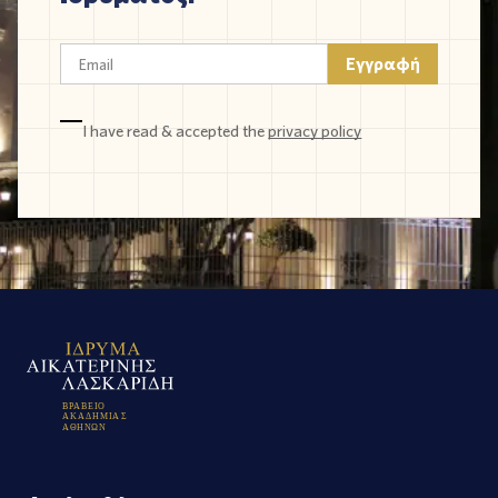
I have read & accepted the
privacy policy
Β
Ρ
Α
Β
Ε
Ι
Ο
Α
Κ
Α
Δ
Η
Μ
Ι
Α
Σ
Α
Θ
Η
Ν
Ω
Ν