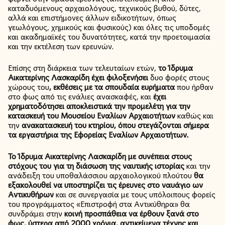
καταδυόμενους αρχαιολόγους, τεχνικούς βυθού, δύτες,
αλλά και επιστήμονες άλλων ειδικοτήτων, όπως
γεωλόγους, χημικούς και φυσικούς) και όλες τις υποδομές
και ακαδημαϊκές του δυνατότητες, κατά την προετοιμασία
και την εκτέλεση των ερευνών.
Επίσης στη διάρκεια των τελευταίων ετών,
το Ίδρυμα
Αικατερίνης Λασκαρίδη έχει φιλοξενήσει
δυο φορές στους
χώρους του
, εκθέσεις με τα σπουδαία ευρήματα
που ήρθαν
στο φως από τις ενάλιες ανασκαφές, και
έχει
χρηματοδότησει αποκλειστικά την προμελέτη για την
κατασκευή του Μουσείου Εναλίων Αρχαιοτήτων
καθώς και
την
ανακατασκευή του κτηρίου, όπου στεγάζονται σήμερα
τα εργαστήρια της
Εφορείας Εναλίων Αρχαιοτήτων.
Το Ίδρυμα Αικατερίνης Λασκαρίδη με συνέπεια στους
στόχους του για τη διάσωση της ναυτικής ιστορίας
και την
ανάδειξη του υποθαλάσσιου αρχαιολογικού πλούτου
θα
εξακολουθεί να υποστηρίζει τις έρευνες στο ναυάγιο ων
Αντικυθήρων
και σε συνεργασία με τους υπόλοιπους φορείς
του προγράμματος «Επιστροφή στα Αντικύθηρα» θα
συνδράμει στην
κοινή προσπάθεια να έρθουν ξανά στο
φως, ύστερα από 2000 χρόνια, αντικείμενα τέχνης και