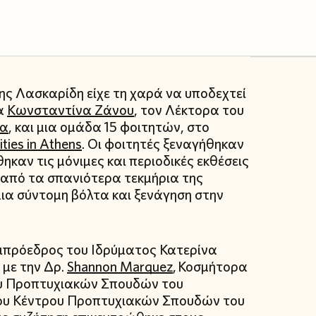
ης Λασκαρίδη είχε τη χαρά να υποδεχτεί
ια
Κωνσταντίνα Ζάνου
, τον Λέκτορα του
φα
, και μια ομάδα 15 φοιτητών, στο
ies in Athens
. Οι φοιτητές ξεναγήθηκαν
ηκαν τις μόνιμες και περιοδικές εκθέσεις
α από τα σπανιότερα τεκμήρια της
μια σύντομη βόλτα και ξενάγηση στην
τιπρόεδρος του Ιδρύματος Κατερίνα
 με την Δρ.
Shannon Marquez
, Κοσμήτορα
ου Προπτυχιακών Σπουδών του
του Κέντρου Προπτυχιακών Σπουδών του