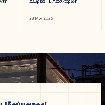
ντή
Δωρεά Π. Λασκαρίδη
28 Μάι 2026
 Ιδρύματος!