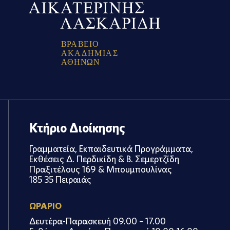
Β
Ρ
Α
Β
Ε
Ι
Ο
Α
Κ
Α
Δ
Η
Μ
Ι
Α
Σ
Α
Θ
Η
Ν
Ω
Ν
Κτήριο Διοίκησης
Γραμματεία, Εκπαιδευτικά Προγράμματα,
Εκθέσεις Δ. Περδικίδη & Β. Σεμερτζίδη
Πραξιτέλους 169 & Μπουμπουλίνας
185 35 Πειραιάς
ΩΡΑΡΙΟ
Δευτέρα-Παρασκευή 09.00 – 17.00