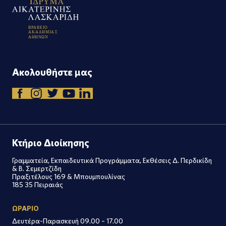
Β
Ρ
Α
Β
Ε
Ι
Ο
Α
Κ
Α
Δ
Η
Μ
Ι
Α
Σ
Α
Θ
Η
Ν
Ω
Ν
Ακολουθήστε μας
Κτήριο Διοίκησης
Γραμματεία, Εκπαιδευτικά Προγράμματα, Εκθέσεις Δ. Περδικίδη
& Β. Σεμερτζίδη
Πραξιτέλους 169 & Μπουμπουλίνας
185 35 Πειραιάς
ΩΡΑΡΙΟ
Δευτέρα-Παρασκευή 09.00 – 17.00