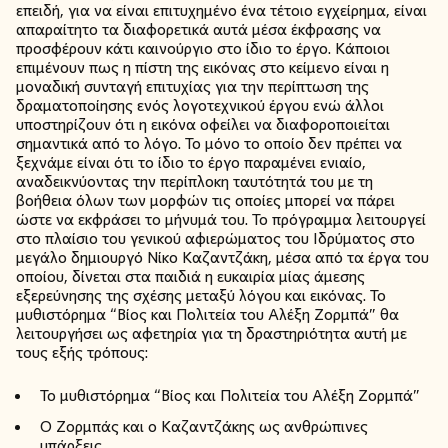
επειδή, για να είναι επιτυχημένο ένα τέτοιο εγχείρημα, είναι
απαραίτητο τα διαφορετικά αυτά μέσα έκφρασης να
προσφέρουν κάτι καινούργιο στο ίδιο το έργο. Κάποιοι
επιμένουν πως η πίστη της εικόνας στο κείμενο είναι η
μοναδική συνταγή επιτυχίας για την περίπτωση της
δραματοποίησης ενός λογοτεχνικού έργου ενώ άλλοι
υποστηρίζουν ότι η εικόνα οφείλει να διαφοροποιείται
σημαντικά από το λόγο. Το μόνο το οποίο δεν πρέπει να
ξεχνάμε είναι ότι το ίδιο το έργο παραμένει ενιαίο,
αναδεικνύοντας την περίπλοκη ταυτότητά του με τη
βοήθεια όλων των μορφών τις οποίες μπορεί να πάρει
ώστε να εκφράσει το μήνυμά του. Το πρόγραμμα λειτουργεί
στο πλαίσιο του γενικού αφιερώματος του Ιδρύματος στο
μεγάλο δημιουργό Νίκο Καζαντζάκη, μέσα από τα έργα του
οποίου, δίνεται στα παιδιά η ευκαιρία μίας άμεσης
εξερεύνησης της σχέσης μεταξύ λόγου και εικόνας. Το
μυθιστόρημα “Βίος και Πολιτεία του Αλέξη Ζορμπά” θα
λειτουργήσει ως αφετηρία για τη δραστηριότητα αυτή με
τους εξής τρόπους:
Το μυθιστόρημα “Βίος και Πολιτεία του Αλέξη Ζορμπά”
Ο Ζορμπάς και ο Καζαντζάκης ως ανθρώπινες
υπάρξεις