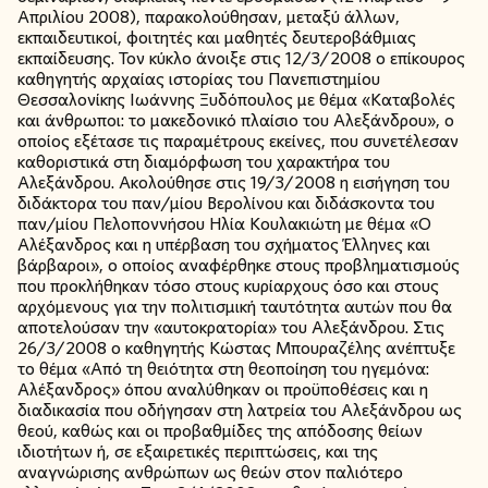
Απριλίου 2008), παρακολούθησαν, μεταξύ άλλων,
εκπαιδευτικοί, φοιτητές και μαθητές δευτεροβάθμιας
εκπαίδευσης. Τον κύκλο άνοιξε στις 12/3/2008 ο επίκουρος
καθηγητής αρχαίας ιστορίας του Πανεπιστημίου
Θεσσαλονίκης Ιωάννης Ξυδόπουλος με θέμα «Καταβολές
και άνθρωποι: το μακεδονικό πλαίσιο του Αλεξάνδρου», ο
οποίος εξέτασε τις παραμέτρους εκείνες, που συνετέλεσαν
καθοριστικά στη διαμόρφωση του χαρακτήρα του
Αλεξάνδρου. Ακολούθησε στις 19/3/2008 η εισήγηση του
διδάκτορα του παν/μίου Βερολίνου και διδάσκοντα του
παν/μίου Πελοποννήσου Ηλία Κουλακιώτη με θέμα «Ο
Αλέξανδρος και η υπέρβαση του σχήματος Έλληνες και
βάρβαροι», ο οποίος αναφέρθηκε στους προβληματισμούς
που προκλήθηκαν τόσο στους κυρίαρχους όσο και στους
αρχόμενους για την πολιτισμική ταυτότητα αυτών που θα
αποτελούσαν την «αυτοκρατορία» του Αλεξάνδρου. Στις
26/3/2008 ο καθηγητής Κώστας Μπουραζέλης ανέπτυξε
το θέμα «Από τη θειότητα στη θεοποίηση του ηγεμόνα:
Αλέξανδρος» όπου αναλύθηκαν οι προϋποθέσεις και η
διαδικασία που οδήγησαν στη λατρεία του Αλεξάνδρου ως
θεού, καθώς και οι προβαθμίδες της απόδοσης θείων
ιδιοτήτων ή, σε εξαιρετικές περιπτώσεις, και της
αναγνώρισης ανθρώπων ως θεών στον παλιότερο