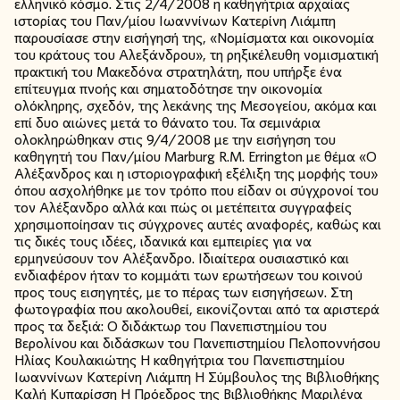
ελληνικό κόσμο. Στις 2/4/2008 η καθηγήτρια αρχαίας
ιστορίας του Παν/μίου Ιωαννίνων Κατερίνη Λιάμπη
παρουσίασε στην εισήγησή της, «Νομίσματα και οικονομία
του κράτους του Αλεξάνδρου», τη ρηξικέλευθη νομισματική
πρακτική του Μακεδόνα στρατηλάτη, που υπήρξε ένα
επίτευγμα πνοής και σηματοδότησε την οικονομία
ολόκληρης, σχεδόν, της λεκάνης της Μεσογείου, ακόμα και
επί δυο αιώνες μετά το θάνατο του. Τα σεμινάρια
ολοκληρώθηκαν στις 9/4/2008 με την εισήγηση του
καθηγητή του Παν/μίου Marburg R.M. Errington με θέμα «Ο
Αλέξανδρος και η ιστοριογραφική εξέλιξη της μορφής του»
όπου ασχολήθηκε με τον τρόπο που είδαν οι σύγχρονοί του
τον Αλέξανδρο αλλά και πώς οι μετέπειτα συγγραφείς
χρησιμοποίησαν τις σύγχρονες αυτές αναφορές, καθώς και
τις δικές τους ιδέες, ιδανικά και εμπειρίες για να
ερμηνεύσουν τον Αλέξανδρο. Ιδιαίτερα ουσιαστικό και
ενδιαφέρον ήταν το κομμάτι των ερωτήσεων του κοινού
προς τους εισηγητές, με το πέρας των εισηγήσεων. Στη
φωτογραφία που ακολουθεί, εικονίζονται από τα αριστερά
προς τα δεξιά: Ο διδάκτωρ του Πανεπιστημίου του
Βερολίνου και διδάσκων του Πανεπιστημίου Πελοποννήσου
Ηλίας Κουλακιώτης Η καθηγήτρια του Πανεπιστημίου
Ιωαννίνων Κατερίνη Λιάμπη Η Σύμβουλος της Βιβλιοθήκης
Καλή Κυπαρίσση Η Πρόεδρος της Βιβλιοθήκης Μαριλένα