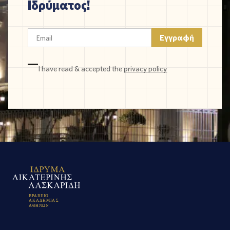
Ιδρύματος!
I have read & accepted the
privacy policy
Β
Ρ
Α
Β
Ε
Ι
Ο
Α
Κ
Α
Δ
Η
Μ
Ι
Α
Σ
Α
Θ
Η
Ν
Ω
Ν