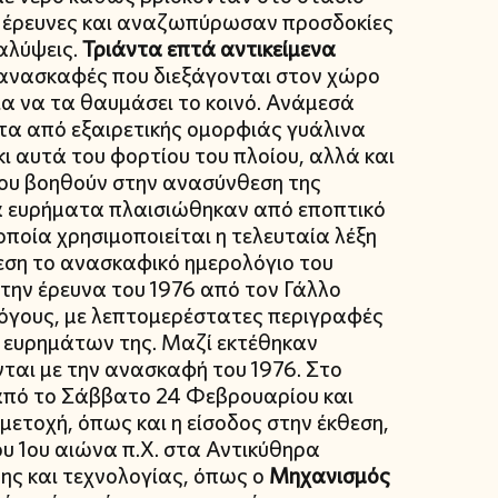
ς έρευνες και αναζωπύρωσαν προσδοκίες
αλύψεις.
Τριάντα επτά αντικείμενα
 ανασκαφές που διεξάγονται στον χώρο
ια να τα θαυμάσει το κοινό. Ανάμεσά
ατα από εξαιρετικής ομορφιάς γυάλινα
κι αυτά του φορτίου του πλοίου, αλλά και
 που βοηθούν στην ανασύνθεση της
Τα ευρήματα πλαισιώθηκαν από εποπτικό
οποία χρησιμοποιείται η τελευταία λέξη
εση το ανασκαφικό ημερολόγιο του
ην έρευνα του 1976 από τον Γάλλο
όγους, με λεπτομερέστατες περιγραφές
 ευρημάτων της. Μαζί εκτέθηκαν
ται με την ανασκαφή του 1976. Στο
πό το Σάββατο 24 Φεβρουαρίου και
μμετοχή, όπως και η είσοδος στην έκθεση,
ου 1ου αιώνα π.Χ. στα Αντικύθηρα
ης και τεχνολογίας, όπως ο
Μηχανισμός