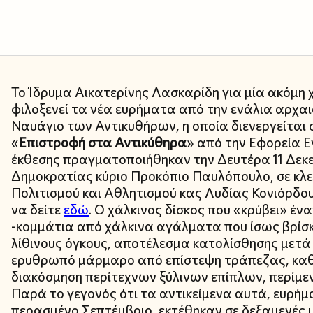
Το Ίδρυμα Αικατερίνης Λασκαρίδη για μία ακόμη χ
φιλοξενεί τα νέα ευρήματα από την ενάλια αρχα
Ναυάγιο των Αντικυθήρων, η οποία διενεργείται
«
Επιστροφή στα Αντικύθηρα
» από την Εφορεία Ε
έκθεσης πραγματοποιήθηκαν την Δευτέρα 11 Δεκε
Δημοκρατίας κύριο Προκόπιο Παυλόπουλο, σε κλε
Πολιτισμού και Αθλητισμού κας Λυδίας Κονιόρδου
να δείτε
εδώ
. Ο χάλκινος δίσκος που «κρύβει» έν
-κομμάτια από χάλκινα αγάλματα που ίσως βρί
λίθινους όγκους, αποτέλεσμα κατολίσθησης μετά
ερυθρωπό μάρμαρο από επίστεψη τράπεζας, καθ
διακόσμηση περίτεχνων ξύλινων επίπλων, περίμε
Παρά το γεγονός ότι τα αντικείμενα αυτά, ευρή
περασμένο Σεπτέμβριο, εκτέθηκαν σε δεξαμενές 