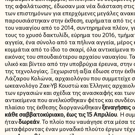
της αφαλάτωσης, έδωσαν μια νέα διάσταση στι
των επιστημόνων για επερχόμενες μεγάλες ανακ
παρουσιάστηκαν στην έκθεση, ευρήματα από τις
του ναυαγίου από το 2014, συντηρημένα πλέον, γ
τους το χρυσό δακτυλίδι, εύρημα του 2016, τμήμ
αγγεία, ένα σύνολο από τα πήλινα αγγεία, μέρος 
κομμάτια από το ίδιο το σκαρί, όλα αντικείμενα
εικόνας του σπουδαιότερου αρχαίου ναυαγίου. 
υλικό και βίντεο από την υποβρύχια έρευνα, στην 
της τεχνολογίας. Ξεχωριστή αξία έδωσε στην έκθ
Λάζαρου Κολώνα, αρχαιολόγου που συμμετείχε στ
ωκεανολόγο Ζακ-Υβ Κουστώ και Έλληνες αρχαιολ
των εργασιών και σχέδια της ανασκαφής και των
αντικείμενα που ανελκύσθηκαν φέτος και συνδέον
πλαίσιο της έκθεσης διοργανώθηκαν
ξεναγήσεις
α
κάθε σαββατοκύριακο, έως τις 15 Απριλίου
. Η συ
ήταν
δωρεάν
. Το πλοίο που ναυάγησε στα μέσα τ
μεταφέροντας έναν μοναδικό πλούτο έργων τέχν