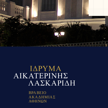
Β
Ρ
Α
Β
Ε
Ι
Ο
Α
Κ
Α
Δ
Η
Μ
Ι
Α
Σ
Α
Θ
Η
Ν
Ω
Ν