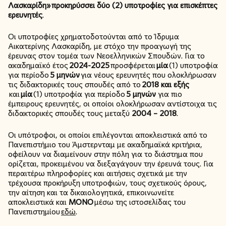
Λασκαρίδη»
προκηρύσσει δύο (2) υποτροφίες για επισκέπτες
ερευνητές
.
Οι υποτροφίες χρηματοδοτούνται από το Ίδρυμα
Αικατερίνης Λασκαρίδη, με στόχο την προαγωγή της
έρευνας στον τομέα των Νεοελληνικών Σπουδών. Για το
ακαδημαϊκό έτος
2024-2025
προσφέρεται
μία
(1) υποτροφία
για περίοδο
5 μηνών
για νέους ερευνητές που ολοκλήρωσαν
τις διδακτορικές τους σπουδές από το
2018 και εξής
και
μία
(1) υποτροφία για περίοδο
5 μηνών
για πιο
έμπειρους ερευνητές, οι οποίοι ολοκλήρωσαν αντίστοιχα τις
διδακτορικές σπουδές τους μεταξύ
2004 – 2018
.
Οι υπότροφοι, οι οποίοι επιλέγονται αποκλειστικά από το
Πανεπιστήμιο του Άμστερνταμ με ακαδημαϊκά κριτήρια,
οφείλουν να διαμείνουν στην πόλη για το διάστημα που
ορίζεται, προκειμένου να διεξαγάγουν την έρευνά τους. Για
περαιτέρω πληροφορίες και αιτήσεις σχετικά με την
τρέχουσα προκήρυξη υποτροφιών, τους σχετικούς όρους,
την αίτηση και τα δικαιολογητικά, επικοινωνείτε
αποκλειστικά και
ΜΟΝΟ
μέσω της ιστοσελίδας του
Πανεπιστημίου
εδώ
.