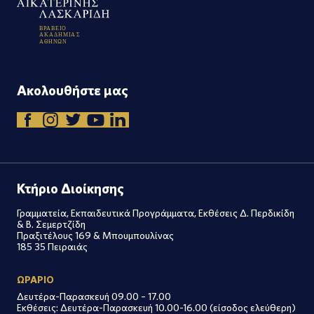
Β
Ρ
Α
Β
Ε
Ι
Ο
Α
Κ
Α
Δ
Η
Μ
Ι
Α
Σ
Α
Θ
Η
Ν
Ω
Ν
Ακολουθήστε μας
Κτήριο Διοίκησης
Γραμματεία, Εκπαιδευτικά Προγράμματα, Εκθέσεις Δ. Περδικίδη
& Β. Σεμερτζίδη
Πραξιτέλους 169 & Μπουμπουλίνας
185 35 Πειραιάς
ΩΡΑΡΙΟ
Δευτέρα-Παρασκευή 09.00 – 17.00
Εκθέσεις: Δευτέρα-Παρασκευή 10.00-16.00 (είσοδος ελεύθερη)