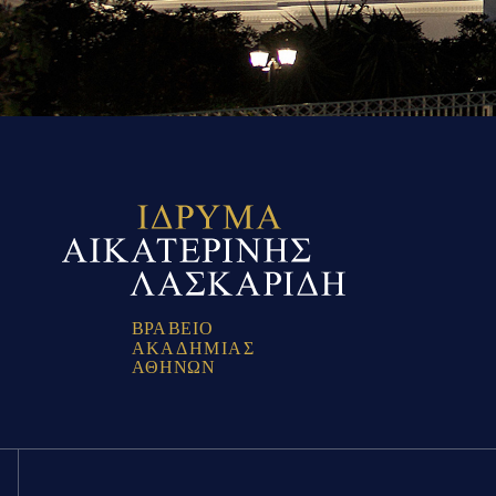
Β
Ρ
Α
Β
Ε
Ι
Ο
Α
Κ
Α
Δ
Η
Μ
Ι
Α
Σ
Α
Θ
Η
Ν
Ω
Ν