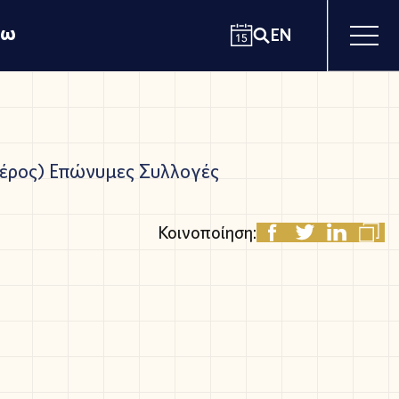
χω
EN
έρος)
Επώνυμες Συλλογές
Κοινοποίηση: