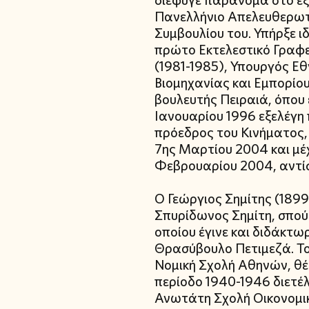
διέφυγε παράνομα στο εξ
Πανελλήνιο Απελευθερωτι
Συμβουλίου του. Υπήρξε ι
πρώτο Εκτελεστικό Γραφε
(1981-1985), Υπουργός Εθ
Βιομηχανίας και Εμπορίου
βουλευτής Πειραιά, όπου 
Ιανουαρίου 1996 εξελέγη 
πρόεδρος του Κινήματος, θ
7ης Μαρτίου 2004 και μέ
Φεβρουαρίου 2004, αντί
Ο Γεώργιος Σημίτης (1899-
Σπυρίδωνος Σημίτη, σπού
οποίου έγινε και διδάκτω
Θρασύβουλο Πετιμεζά. Το
Νομική Σχολή Αθηνών, θέσ
περίοδο 1940-1946 διετέλ
Ανωτάτη Σχολή Οικονομι