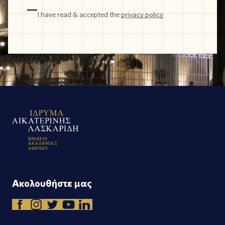
I have read & accepted the
privacy policy
Β
Ρ
Α
Β
Ε
Ι
Ο
Α
Κ
Α
Δ
Η
Μ
Ι
Α
Σ
Α
Θ
Η
Ν
Ω
Ν
Ακολουθήστε μας