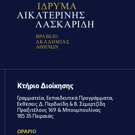
Β
Ρ
Α
Β
Ε
Ι
Ο
Α
Κ
Α
Δ
Η
Μ
Ι
Α
Σ
Α
Θ
Η
Ν
Ω
Ν
Κτήριο Διοίκησης
Γραμματεία, Εκπαιδευτικά Προγράμματα,
Εκθέσεις Δ. Περδικίδη & Β. Σεμερτζίδη
Πραξιτέλους 169 & Μπουμπουλίνας
185 35 Πειραιάς
ΩΡΑΡΙΟ