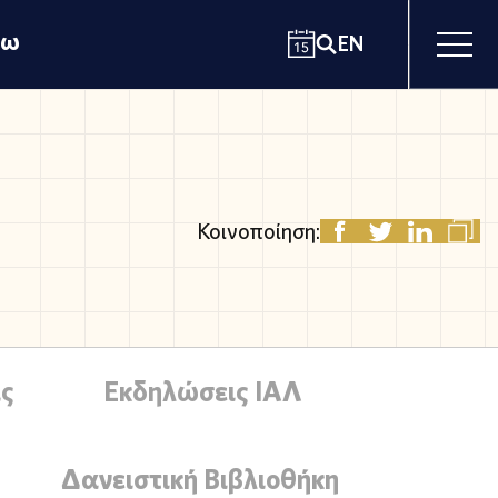
χω
EN
Κοινοποίηση:
ς
Εκδηλώσεις ΙΑΛ
Δανειστική Βιβλιοθήκη