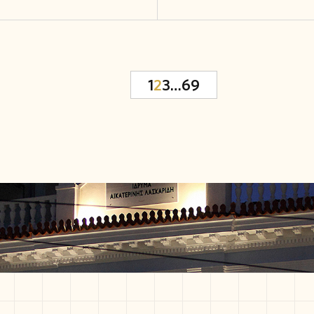
1
2
3
…
69