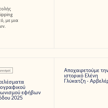
τολής
hipping
τό, με μια
ων.
Αποχαιρετούμε τη
ωνισμοί
ιστορικό Ελένη
Γλύκατζη - Αρβελέ
τελέσματα
ογραφικού
γωνισμού εφήβων
όδου 2025