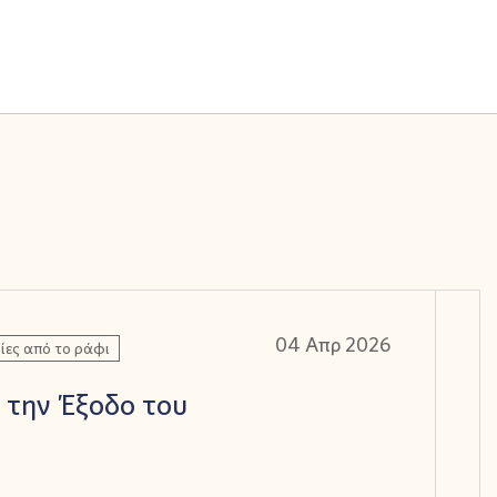
04 Απρ 2026
ίες από το ράφι
 την Έξοδο του