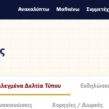
Ανακαλύπτω
Μαθαίνω
Συμμετέ
ς
ιλεγμένα Δελτία Τύπου
Εκδηλώσει
νακοινώσεις
Χορηγίες / Δωρεές