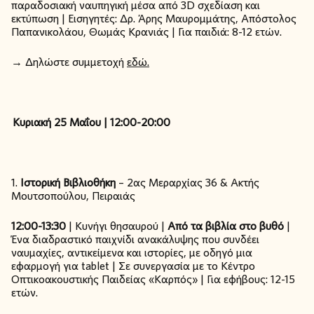
παραδοσιακή ναυπηγική μέσα από 3D σχεδίαση και
εκτύπωση | Εισηγητές: Δρ. Άρης Μαυρομμάτης, Απόστολος
Παπανικολάου, Θωμάς Κρανιάς | Για παιδιά: 8-12 ετών.
→ Δηλώστε συμμετοχή
εδώ.
Κυριακή 25 Μαΐου | 12:00-20:00
1.
Ιστορική Βιβλιοθήκη
– 2ας Μεραρχίας 36 & Ακτής
Μουτσοπούλου, Πειραιάς
12:00-13:30
| Κυνήγι θησαυρού |
Από τα βιβλία στο βυθό
|
Ένα διαδραστικό παιχνίδι ανακάλυψης που συνδέει
ναυμαχίες, αντικείμενα και ιστορίες, με οδηγό μια
εφαρμογή για tablet | Σε συνεργασία με το Κέντρο
Οπτικοακουστικής Παιδείας «Καρπός» | Για εφήβους: 12-15
ετών.