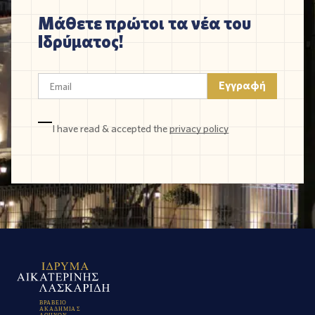
Μάθετε πρώτοι τα νέα του
Ιδρύματος!
I have read & accepted the
privacy policy
Β
Ρ
Α
Β
Ε
Ι
Ο
Α
Κ
Α
Δ
Η
Μ
Ι
Α
Σ