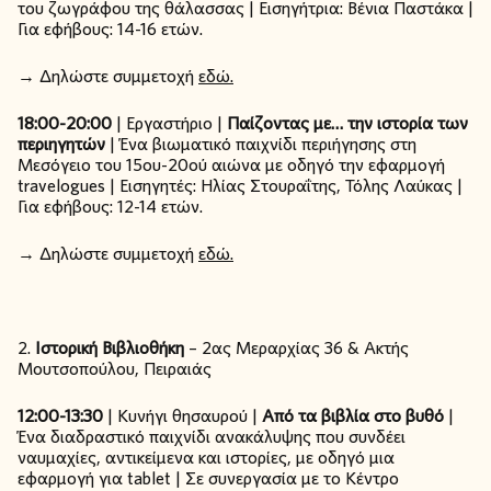
του ζωγράφου της θάλασσας | Εισηγήτρια: Βένια Παστάκα |
Για εφήβους: 14-16 ετών.
→ Δηλώστε συμμετοχή
εδώ.
18:00-20:00
| Εργαστήριο |
Παίζοντας με… την ιστορία των
περιηγητών
| Ένα βιωματικό παιχνίδι περιήγησης στη
Μεσόγειο του 15ου-20ού αιώνα με οδηγό την εφαρμογή
travelogues | Εισηγητές: Ηλίας Στουραΐτης, Τόλης Λαύκας |
Για εφήβους: 12-14 ετών.
→ Δηλώστε συμμετοχή
εδώ.
2.
Ιστορική Βιβλιοθήκη
– 2ας Μεραρχίας 36 & Ακτής
Μουτσοπούλου, Πειραιάς
12:00-13:30
| Κυνήγι θησαυρού |
Από τα βιβλία στο βυθό
|
Ένα διαδραστικό παιχνίδι ανακάλυψης που συνδέει
ναυμαχίες, αντικείμενα και ιστορίες, με οδηγό μια
εφαρμογή για tablet | Σε συνεργασία με το Κέντρο