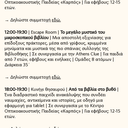
Οπτικοακουστικής Παιδείας «Καρπός» | Για εφήβους: 12-15
ετών.
→ Δηλώστε συμμετοχή
εδώ.
12:00-19:30
| Escape Room |
Το μεγάλο μυστικό του
μικροσκοπικού βιβλίου
| Μια αποστολή εξιχνίασης για
επίδοξους πράκτορες, μέσα από γρίφους, κρυμμένα
μηνύματα και μυστικά της πιο σπάνιας συλλογής της
Βιβλιοθήκης | Σε συνεργασία με την Athens Clue | Για παιδιά
από 7 ετών, εφήβους και ενήλικες | Ομάδες 8 ατόμων |
Διάρκεια 35΄
→ Δηλώστε συμμετοχή
εδώ.
18:00-19:30
| Κυνήγι θησαυρού |
Από τα βιβλία στο βυθό
|
Ένα διαδραστικό παιχνίδι ανακάλυψης που συνδέει
ναυμαχίες, αντικείμενα και ιστορίες, με οδηγό μια
εφαρμογή για tablet | Σε συνεργασία με το Κέντρο
Οπτικοακουστικής Παιδείας «Καρπός» | Για εφήβους: 12-15
ετών.