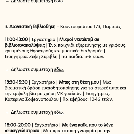
→ Δηλώστε συμμετοχή
εδώ.
3
. Δανειστική Βιβλιοθήκη
–
Κουντουριώτου 173, Πειραιάς
11:00-13:00
| Εργαστήριο |
Μικροί ντετέκτιβ σε
βιβλιοανακαλύψεις
| Ένα παιχνίδι εξερεύνησης με γρίφους,
κρυμμένους θησαυρούς και μυστικές διαδρομές |
Εισηγήτρια: Ζέφη Συρίβλη | Για παιδιά: 5-8 ετών.
→ Δηλώστε συμμετοχή
εδώ.
13:30-15:30
| Εργαστήριο |
Μπες στη θέση μου
| Μια
βιωματική δράση ευαισθητοποίησης για τα στερεότυπα και
την έμφυλη βία με χρήση VR γυαλιών | Εισηγήτριες:
Κατερίνα Σοφιανοπούλου | Για εφήβους: 12-16 ετών.
→ Δηλώστε συμμετοχή
εδώ.
18:00-20:00
| Εργαστήριο |
Με ένα καΐκι που το λένε
«Ευαγγελίστρια»
| Μια πρωτότυπη γνωριμία με την