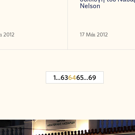
Nelson
ι 2012
17 Μάι 2012
1
…
63
64
65
…
69