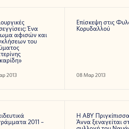
ουργικές
Επίσκεψη στις Φυλ
εγγίσεις: Ένα
Κορυδαλλού
κωμα αφισών και
σκλήσεων του
ρύματος
τερίνης
καρίδη»
αρ 2013
08 Μαρ 2013
ιδευτικά
Η ΑΒΥ Πριγκίπισσ
ράμματα 2011 –
Άννα ξεναγείται σ
συλλογή του Ναυά