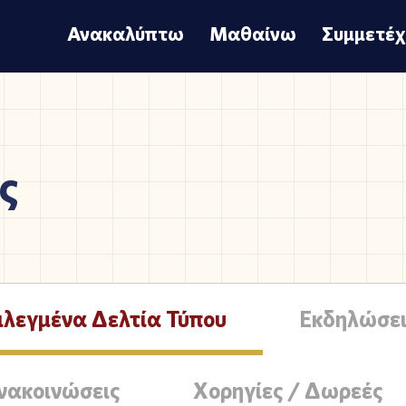
Ανακαλύπτω
Μαθαίνω
Συμμετέ
ς
ιλεγμένα Δελτία Τύπου
Εκδηλώσει
νακοινώσεις
Χορηγίες / Δωρεές