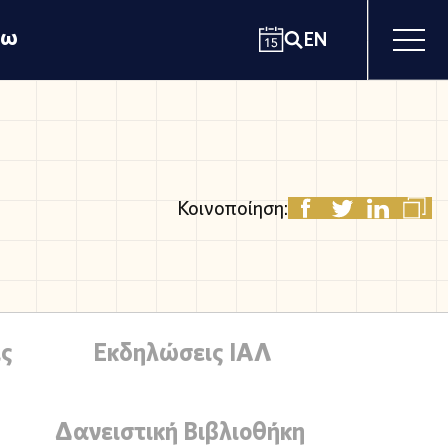
χω
EN
Κοινοποίηση:
ς
Εκδηλώσεις ΙΑΛ
Δανειστική Βιβλιοθήκη