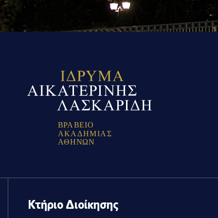
Β
Ρ
Α
Β
Ε
Ι
Ο
Α
Κ
Α
Δ
Η
Μ
Ι
Α
Σ
Α
Θ
Η
Ν
Ω
Ν
Κτήριο Διοίκησης