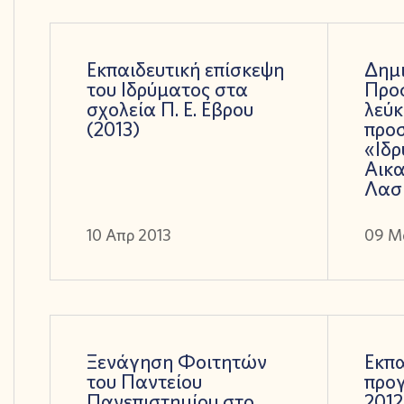
Εκπαιδευτική επίσκεψη
Δημι
του Ιδρύματος στα
Προσ
σχολεία Π. Ε. Εβρου
λεύ
(2013)
προ
«Ιδ
Αικα
Λασ
10 Απρ 2013
09 Μ
Ξενάγηση Φοιτητών
Εκπα
του Παντείου
προγ
Πανεπιστημίου στο
2012