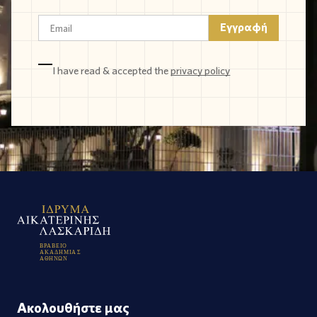
I have read & accepted the
privacy policy
Β
Ρ
Α
Β
Ε
Ι
Ο
Α
Κ
Α
Δ
Η
Μ
Ι
Α
Σ
Α
Θ
Η
Ν
Ω
Ν
Ακολουθήστε μας