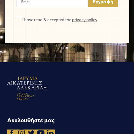
I have read & accepted the
privacy policy
Β
Ρ
Α
Β
Ε
Ι
Ο
Α
Κ
Α
Δ
Η
Μ
Ι
Α
Σ
Α
Θ
Η
Ν
Ω
Ν
Ακολουθήστε μας