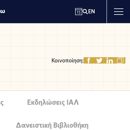
χω
EN
Κοινοποίηση:
ς
Εκδηλώσεις ΙΑΛ
Δανειστική Βιβλιοθήκη