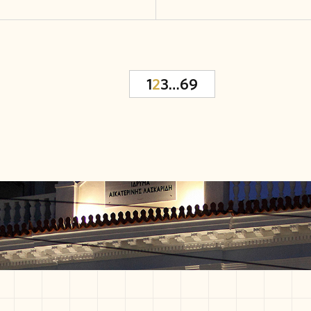
1
2
3
…
69