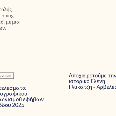
τολής
hipping
τό, με μια
ων.
Αποχαιρετούμε τη
ωνισμοί
ιστορικό Ελένη
Γλύκατζη - Αρβελέ
τελέσματα
ογραφικού
γωνισμού εφήβων
όδου 2025