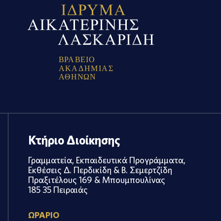
Β
Ρ
Α
Β
Ε
Ι
Ο
Α
Κ
Α
Δ
Η
Μ
Ι
Α
Σ
Α
Θ
Η
Ν
Ω
Ν
Κτήριο Διοίκησης
Γραμματεία, Εκπαιδευτικά Προγράμματα,
Εκθέσεις Δ. Περδικίδη & Β. Σεμερτζίδη
Πραξιτέλους 169 & Μπουμπουλίνας
185 35 Πειραιάς
ΩΡΑΡΙΟ