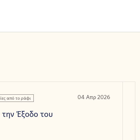
04 Απρ 2026
ίες από το ράφι
 την Έξοδο του